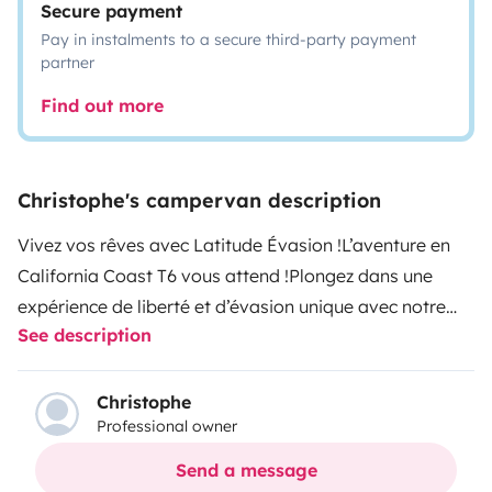
Secure payment
Pay in instalments to a secure third-party payment
partner
Find out more
Christophe's campervan description
Vivez vos rêves avec Latitude Évasion !
L’aventure en
California Coast T6 vous attend !
Plongez dans une
expérience de liberté et d’évasion unique avec notre
See description
van California Coast T6, pensé pour les amoureux du
voyage et de la nature.
Grâce à ses équipements de
qualité et son confort incomparable, chaque étape
Christophe
Professional owner
devient une invitation à la détente et à la
découverte.
Pourquoi choisir notre van ? Imaginez-vous
Send a message
sous un ciel étoilé, confortablement installé grâce à