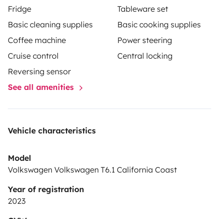
Fridge
Tableware set
plein air ou des moments de repos bien
Basic cleaning supplies
Basic cooking supplies
mérités.
Latitude Évasion : Laissez-vous porter par la
Coffee machine
Power steering
route et vivez vos rêves. Chaque détail de notre van est
pensé pour transformer vos voyages en véritables
Cruise control
Central locking
aventures. Laissez-vous inspirer, explorez les paysages
Reversing sensor
à votre rythme, et créez des souvenirs inoubliables. Le
See all amenities
California Coast T6 vous invite à vivre des moments
d'exception, là où vos rêves vous emmènent.
Latitude
Évasion – Vivez vos rêves !
Vehicle characteristics
Model
Volkswagen Volkswagen T6.1 California Coast
Year of registration
2023