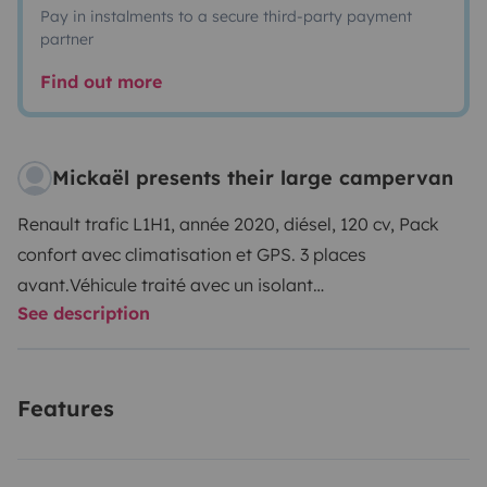
Pay in instalments to a secure third-party payment
partner
Find out more
Mickaël presents their large campervan
Renault trafic L1H1, année 2020, diésel, 120 cv, Pack
confort avec climatisation et GPS. 3 places
avant.
Véhicule traité avec un isolant
See description
thermique.
Aménagement intérieur :
-Salon en U avec
ses grands rangements sous les banquettes,
convertible en lit de 185 x 120 cm couchage pour deux
Features
voyageurs. - Coussins en mousse Haute Résilience HR
35 épaisseur 10cm.
- Table à manger de 70 x 45 cm
escamotable. - Meuble colonne équipé d’un