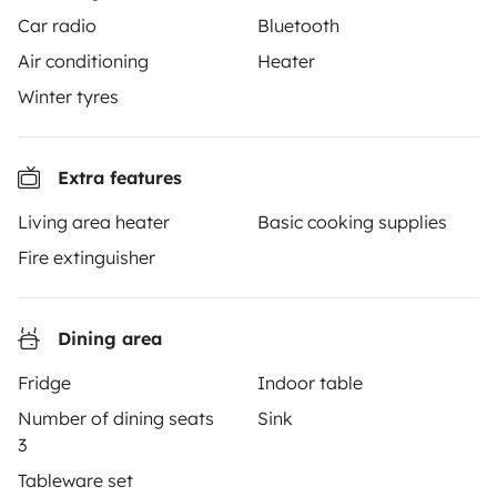
3.53/5 on 314 customer reviews on Trusted Shops
Car radio
Bluetooth
Air conditioning
Heater
Instagram
X
Pinterest
Facebook
Winter tyres
TRAVELLERS
Extra features
How it works
Living area heater
Basic cooking supplies
Hire a motorhome
Fire extinguisher
Driving a motorhome for the first time
Dining area
Reviews from our users
Fridge
Indoor table
Help Centre for travellers
Number of dining seats
Sink
3
OWNERS
Tableware set