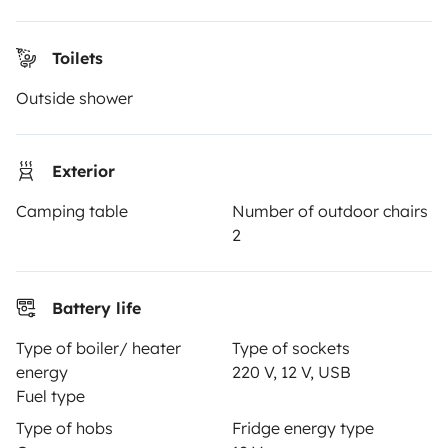
Create a listing
Toilets
Rental Agreement
Outside shower
Insurance for hiring out
Breakdown assistance
Exterior
Help Centre for owners
Camping table
Number of outdoor chairs
2
Secure third-party payment system
Battery life
Type of boiler/ heater
Type of sockets
energy
220 V, 12 V, USB
Pay in instalments
Fuel type
Type of hobs
Fridge energy type
Download in
Download in