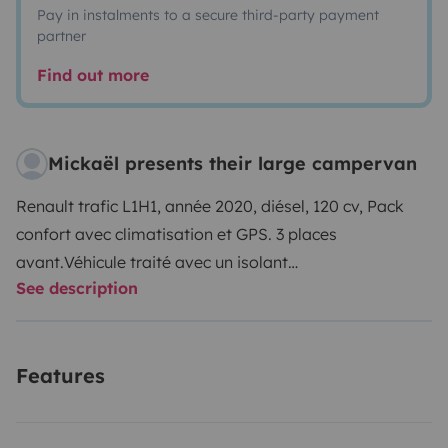
Pay in instalments to a secure third-party payment
partner
Find out more
Mickaël presents their large campervan
Renault trafic L1H1, année 2020, diésel, 120 cv, Pack
confort avec climatisation et GPS. 3 places
avant.
Véhicule traité avec un isolant
See description
thermique.
Aménagement intérieur :
-Salon en U avec
ses grands rangements sous les banquettes,
convertible en lit de 185 x 120 cm couchage pour deux
Features
voyageurs. - Coussins en mousse Haute Résilience HR
35 épaisseur 10cm.
- Table à manger de 70 x 45 cm
escamotable. - Meuble colonne équipé d’un