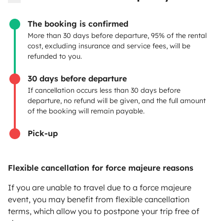
Create a listing
The booking is confirmed
Rental Agreement
More than 30 days before departure, 95% of the rental
cost, excluding insurance and service fees, will be
Insurance for hiring out
refunded to you.
Breakdown assistance
30 days before departure
If cancellation occurs less than 30 days before
Help Centre for owners
departure, no refund will be given, and the full amount
of the booking will remain payable.
Pick-up
Secure third-party payment system
Flexible cancellation for force majeure reasons
Pay in instalments
If you are unable to travel due to a force majeure
event, you may benefit from flexible cancellation
terms, which allow you to postpone your trip free of
Download in
Download in