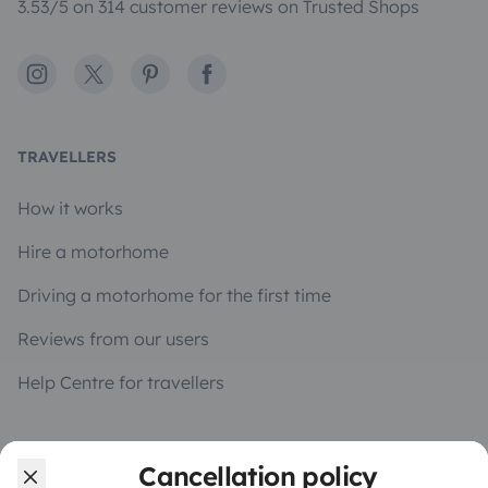
3.53/5 on 314 customer reviews on Trusted Shops
Instagram
X
Pinterest
Facebook
TRAVELLERS
How it works
Hire a motorhome
Driving a motorhome for the first time
Reviews from our users
Help Centre for travellers
OWNERS
Cancellation policy