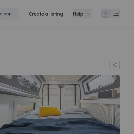
Create a listing
Help
e app