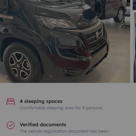
4 sleeping spaces
Comfortable sleeping area for 4 persons
Verified documents
The vehicle registration document has been