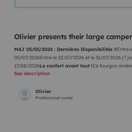
Olivier presents their large campe
MAJ 05/05/2026 : Dernières Disponibilités !!
Entre 
05/07/2026
Entre le 22/07/2026 et le 31/07/2026 (7 
17/08/2026
Le confort avant tout !
Ce fourgon aména
See description
surprendre! D'abord par sa facilité de conduite grâc
robotisée dernier cri, et ensuite, quand vient le temps
espace de vie! L'un des meilleurs de sa catégorie!
Le p
Olivier
Professional owner
automatique dernier cri 9 rapports et son écran tacti
Apple car / Android auto, sa caméra de recul... vou
toute sécurité!
Côté espace de vie, vous bénéficierez 
pourrez vous installer confortablement à 4 personnes
arrière et aux deux fauteuils cabine. La cabine est ouve