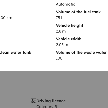
Automatic
e!
Points d'attention :
Option
Volume of the fuel tank
de 500 km/jour.
/100 km
75 l
Year of registration
Vehicle height
2023
2.8 m
Height
Vehicle width
2.8 m
2.05 m
clean water tank
Volume of the waste water
100 l
Driving licence
Category B