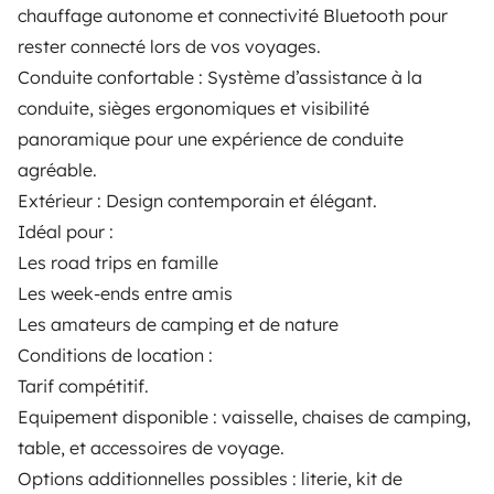
chauffage autonome et connectivité Bluetooth pour
Breakdown assistance
rester connecté lors de vos voyages.
Help Centre for owners
Conduite confortable : Système d’assistance à la
conduite, sièges ergonomiques et visibilité
panoramique pour une expérience de conduite
agréable.
Extérieur : Design contemporain et élégant.
Secure third-party payment system
Idéal pour :
Les road trips en famille
Pay in instalments
Les week-ends entre amis
Les amateurs de camping et de nature
Download in
Download in
Conditions de location :
App Store
Google Play
Tarif compétitif.
Equipement disponible : vaisselle, chaises de camping,
table, et accessoires de voyage.
Blog
Contact us
Jobs
T&C's
Confidentiality
Options additionnelles possibles : literie, kit de