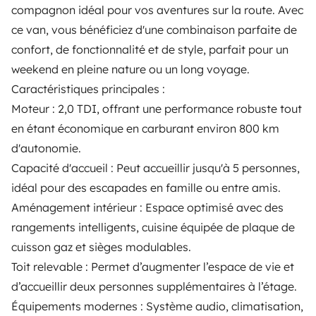
compagnon idéal pour vos aventures sur la route. Avec
TRAVELLERS
ce van, vous bénéficiez d'une combinaison parfaite de
How it works
confort, de fonctionnalité et de style, parfait pour un
weekend en pleine nature ou un long voyage.
Hire a motorhome
Caractéristiques principales :
Driving a motorhome for the first time
Moteur : 2,0 TDI, offrant une performance robuste tout
en étant économique en carburant environ 800 km
Reviews from our users
d'autonomie.
Help Centre for travellers
Capacité d'accueil : Peut accueillir jusqu'à 5 personnes,
idéal pour des escapades en famille ou entre amis.
Aménagement intérieur : Espace optimisé avec des
OWNERS
rangements intelligents, cuisine équipée de plaque de
cuisson gaz et sièges modulables.
Create a listing
Toit relevable : Permet d’augmenter l’espace de vie et
Rental Agreement
d’accueillir deux personnes supplémentaires à l’étage.
Insurance for hiring out
Équipements modernes : Système audio, climatisation,