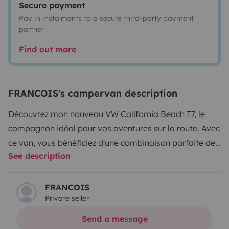
Secure payment
Pay in instalments to a secure third-party payment
partner
Find out more
FRANCOIS's campervan description
Découvrez mon nouveau VW California Beach T7, le
compagnon idéal pour vos aventures sur la route. Avec
ce van, vous bénéficiez d'une combinaison parfaite de
See description
confort, de fonctionnalité et de style, parfait pour un
weekend en pleine nature ou un long
voyage.
Caractéristiques principales :
Moteur : 2,0 TDI,
FRANCOIS
Private seller
offrant une performance robuste tout en étant
économique en carburant environ 800 km
Send a message
d'autonomie.
Capacité d'accueil : Peut accueillir jusqu'à