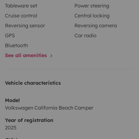
Tableware set
Power steering
compétitif.
Equipement disponible : vaisselle, chaises
Cruise control
Central locking
de camping, table, et accessoires de voyage.
Options
Reversing sensor
Reversing camera
additionnelles possibles : literie, kit de camping,
etc.
Prêt à prendre la route ? Réservez dès maintenant
GPS
Car radio
votre VW California Beach T7 et partez à l'aventure !
Bluetooth
See all amenities
Vehicle characteristics
Model
Volkswagen California Beach Camper
Year of registration
2025