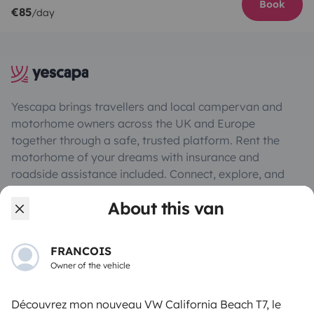
Book
€85
/day
Yescapa brings travellers and local campervan and
motorhome owners across the UK and Europe
together through a safe, trusted platform. Rent the
motorhome of your dreams with insurance and
roadside assistance included. Connect, explore, and
make every journey unforgettable with Yescapa!
About this van
3.53/5 on 314 customer reviews on Trusted Shops
FRANCOIS
Owner of the vehicle
Instagram
X
Pinterest
Facebook
Découvrez mon nouveau VW California Beach T7, le