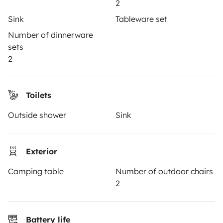
2
Driving a motorhome for the first time
Sink
Tableware set
Reviews from our users
Number of dinnerware
sets
Help Centre for travellers
2
OWNERS
Toilets
Outside shower
Sink
Create a listing
Rental Agreement
Exterior
Insurance for hiring out
Camping table
Number of outdoor chairs
Breakdown assistance
2
Help Centre for owners
Battery life