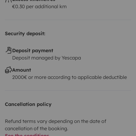
€0.30 per additional km
🎒
Tout est prêt, il ne manque que vous !
Apportez vos affaires et profitez d’une aventure sur
mesure.
Security deposit:
Deposit payment
Deposit managed by Yescapa
Amount
2000€ or more according to applicable deductible
Cancellation policy
Refund terms vary depending on the date of
cancellation of the booking.
See the conditions