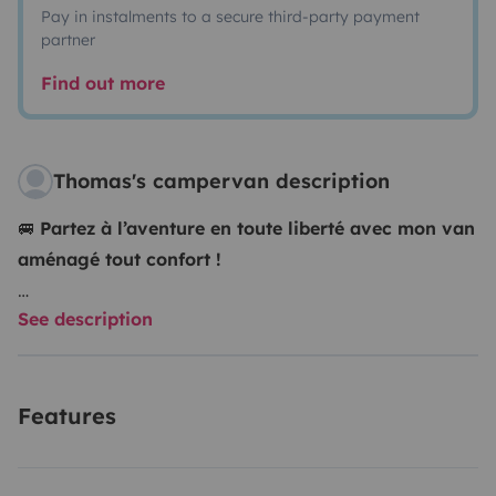
Pay in instalments to a secure third-party payment
partner
Find out more
Thomas's campervan description
🚐
Partez à l’aventure en toute liberté avec mon van
aménagé tout confort !
See description
Envie d’évasion, de nature et de simplicité ? Mon van
est prêt à vous emmener partout, avec tout le
nécessaire à bord pour un voyage pratique et
Features
agréable.
✨
Confort & praticité