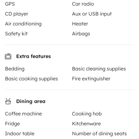
GPS
Car radio
Yescapa brings travellers and local campervan and
CD player
Aux or USB input
motorhome owners across the UK and Europe
Air conditioning
Heater
together through a safe, trusted platform. Rent the
motorhome of your dreams with insurance and
Safety kit
Airbags
roadside assistance included. Connect, explore, and
make every journey unforgettable with Yescapa!
Extra features
3.53/5 on 314 customer reviews on Trusted Shops
Bedding
Basic cleaning supplies
Basic cooking supplies
Fire extinguisher
Instagram
X
Pinterest
Facebook
Dining area
TRAVELLERS
Coffee machine
Cooking hob
How it works
Fridge
Kitchenware
Indoor table
Number of dining seats
Hire a motorhome