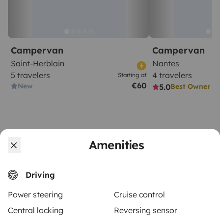
Campervan
Campervan
Saint-Herblain
Nantes
5 travelers
4 travelers
Starting at
€60
New
5.0
Best Owner
Amenities
From
Make booking request
€80
/day
Driving
Power steering
Cruise control
Central locking
Reversing sensor