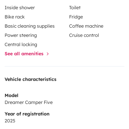
France, l'Espagne, l'Italie et autres...
Nous sommes une
Inside shower
Toilet
famille de 4 ( 2 adultes et 2 petits bouts 5 ans et 1 ans
Bike rack
Fridge
)
Vous pouvez laissez votre véhicule dans notre jardin
Basic cleaning supplies
Coffee machine
Power steering
Cruise control
Central locking
See all amenities
Vehicle characteristics
Model
Dreamer Camper Five
Year of registration
2025