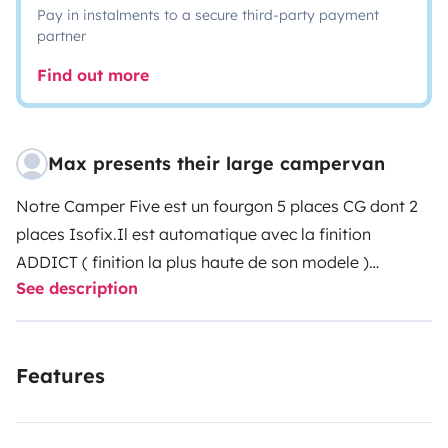
Pay in instalments to a secure third-party payment
partner
Find out more
Max presents their large campervan
Notre Camper Five est un fourgon 5 places CG dont 2
places Isofix.
Il est automatique avec la finition
ADDICT ( finition la plus haute de son modele )
See description
Caméra de recul ,APPLE CAR PLAY,...
Il est neuf ( reçu
Avril 2025 )
Il dispose d'un lit pavillon assisté par vérins
( c'est à dire un lit au dessus de la table à manger ) , de
Features
lits superposés arrière, transformation lit dinette
chambre arrière ( lit superposé en haut et celui du bas
peut se transformer en lit double ) donc 5 places pour