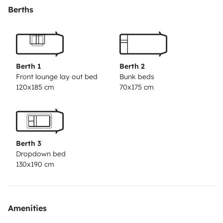
la nuit. Le + du lit pavillon comparé à un toit relevable
Berths
c'est de pouvoir l'utiliser malgres le mauvais temps (
pluie et vent )
Salon enfants arrière ( tres appréciable
lors de mauvais temps )
Le fourgon à un chauffage
stationnaire ( cela utilise le diesel du fourgon )
Toilette
Berth 1
Berth 2
et douche DUO'SPACE avec paroi pivotante ( chauffe-
Front lounge lay out bed
Bunk beds
120x185 cm
70x175 cm
eau au GAZ )
Réfrigérateur de 149 L ( tres grand pour
un fourgon ) sur les batteries
Réserve d'eau 95L
Grace à
ces équipements le fourgon est autonome
Pour les lits
enfants nous disposons de barrières afin de les
Berth 3
sécurisés
Le fourgon est équipés de panneaux solaire
Dropdown bed
ainsi que de batteries, cela permet d'être autonome (
130x190 cm
nous avons voyagé 15 jours sans se brancher sur une
prise secteur )
Il s'agit de notre fourgon familial avec
lequel nous découvrons ou redécouvrons notre Sud-
Amenities
ouest avec pour futur de découvrir le reste de la