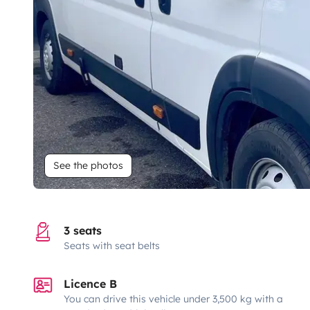
See the photos
3 seats
Seats with seat belts
Licence B
You can drive this vehicle under 3,500 kg with a