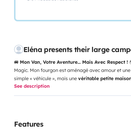
Eléna presents their large cam
🚐
Mon Van, Votre Aventure… Mais Avec Respect !
Magic. Mon fourgon est aménagé avec amour et une pointe de folie ! Ici, pas de
simple « véhicule », mais une
véritable petite maiso
See description
prête à vous emmener là où vos envies vous porteron
:
Aménagement
sur-mesure
et déco cosy (oui, j’ai pou
parce que pourquoi pas ?)
Autonomie totale
: 120L d
douche avec une vraie pression (vous verrez, c’est le l
solaire, batterie Lithium ...
Équipements premium
: T
Features
un
four
(parce que même en vadrouille, on mérite un b