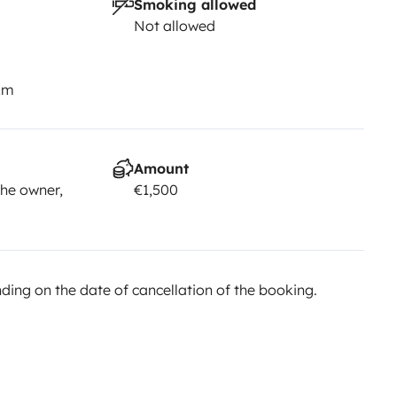
Smoking allowed
Not allowed
km
Amount
he owner,
€1,500
ing on the date of cancellation of the booking.