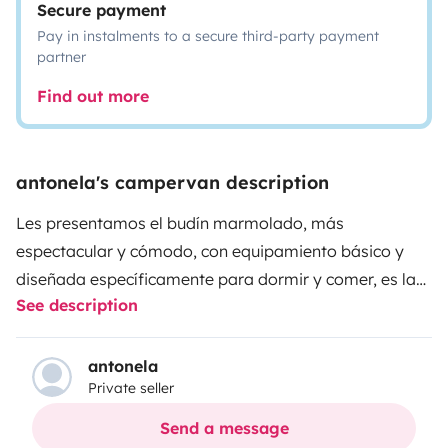
Secure payment
Pay in instalments to a secure third-party payment
partner
Find out more
antonela's campervan description
Les presentamos el budín marmolado, más
espectacular y cómodo, con equipamiento básico y
diseñada específicamente para dormir y comer, es la
See description
solución ideal para aquellos que desean disfrutar de
unos días de camping al aire libre con el máximo
confort. Aquí te presentamos las ventajas y encantos
antonela
Private seller
de esta opción para viajeros amantes de la
aventura.
Comodidad y Practicidad
Cama Rápida y
Send a message
Fácil de Armar
: La cama se arma y desarma de