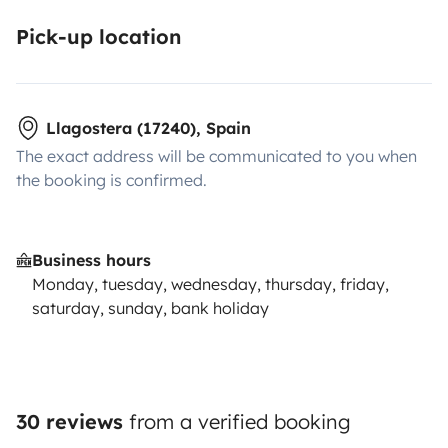
en un mal estado de limpieza o falta de condiciones
Pick-up location
se podrá cobrar un cargo de la fianza.
Estamos aquí
para que exprimas al máximo la aventura camper. Si
tienes
preguntas sobre la furgo
, dudas sobre la vida
Llagostera (17240), Spain
en la carretera o necesitas
ayuda con tu itinerario
,
The exact address will be communicated to you when
¡no dudes en contactarnos!
...Si vienes desde nuestra
the booking is confirmed.
WEB, háznoslo saber...
Business hours
Monday, tuesday, wednesday, thursday, friday,
saturday, sunday, bank holiday
30 reviews
from a verified booking