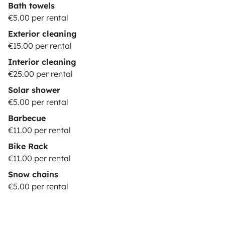
Bath towels
Girona y su aeropuerto.
LAS NORMAS DE LA CASA
¡Al
€5.00 per rental
ser
“pet friendly“
, aceptamos todo tipo de mascotas!
Exterior cleaning
Solo
infórmanos
a la hora de hacer tu reserva para
€15.00 per rental
que podamos acomodar todo para ellos.
Nos
Interior cleaning
aseguramos de que
nuestras furgonetas estén en
€25.00 per rental
excelentes condiciones
, limpias y listas para que
Solar shower
puedas emprender tu próxima aventura.
Las
€5.00 per rental
furgonetas se entregan con los
depósitos de gasolina
Barbecue
y aguas limpias llenos
, y con el de
aguas grises
€11.00 per rental
vacío.
Y
se debe devolver en las
mismas condiciones
Bike Rack
de entrega.
El
baño portátil
también se debe devolver
€11.00 per rental
en las
mismas condiciones de entrega
, vacío y
Snow chains
limpio.
No cobramos un extra por limpieza
, por lo
€5.00 per rental
que esta queda
completamente a tu cargo.
Siendo tu
responsabilidad mantener la furgoneta en las
buenas condiciones antes descritas, si se devuelve