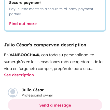
Secure payment
Pay in instalments to a secure third-party payment
partner
Find out more
Julio César's campervan description
En
VANBOOCHA🌊
, con toda su personalidad, te
sumergirás en las sensaciones más acogedoras de la
vida en furgoneta camper, prepárate para una
See description
aventura donde la comodidad y la diversión van de la
mano ¡y deja que tu espíritu viajero se desate! Gracias
a su tamaño compacto, llegarás a lugares que ni
Julio César
Professional owner
siquiera sabías que existían. Y no te preocupes,
siempre estamos aquí para echarte una mano en tu
Send a message
travesía. Aquí todos son bienvenidos, aunque este