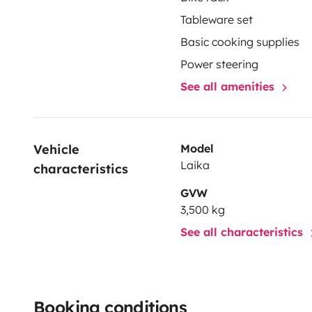
Tableware set
Basic cooking supplies
Power steering
See all amenities
Vehicle 
Model
Laika
characteristics
GVW
3,500 kg
See all characteristics
Booking conditions