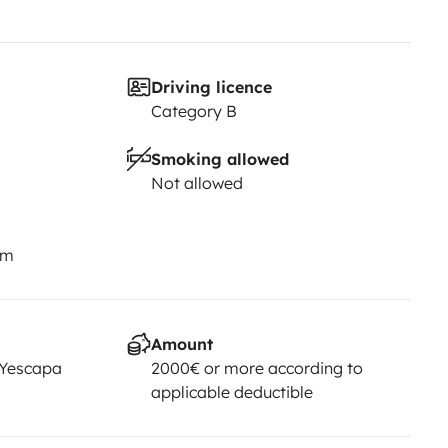
Driving licence
Category B
Smoking allowed
Not allowed
km
Amount
 Yescapa
2000€ or more according to
applicable deductible