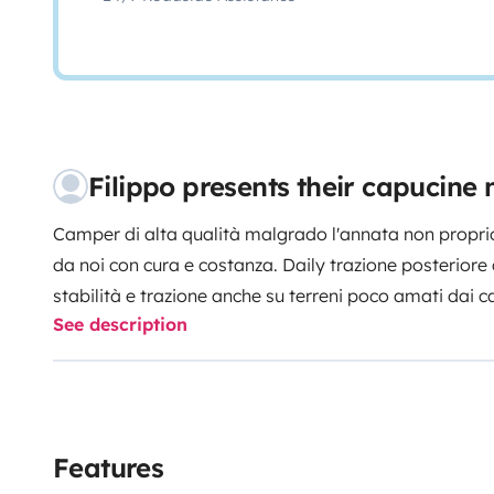
Filippo presents their capucin
Camper di alta qualità malgrado l'annata non proprio
da noi con cura e costanza. Daily trazione posteriore
stabilità e trazione anche su terreni poco amati dai 
See description
notevole altezza dal suolo. Si guida bene ma resta un
Laika ha sempre prodotto mezzi eccellenti e l'ecovip
isolato dal calore e dal freddo, anche grazie al doppi
abbiamo il climatizzatore ma onestamente ci siamo r
si fa libera, come noi (si deve attaccare alla 220).
Abb
Features
offrono autonomia energetica. É installato l'inventer,