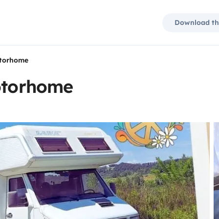
Download th
otorhome
motorhome