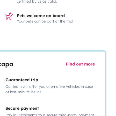
certified by us as valid.
Pets welcome on board
Your pets can be part of the trip!
scapa
Find out more
Guaranteed trip
Our team will offer you alternative vehicles in case
of last-minute issues
Secure payment
Pay in instalments to a secure third-party payment