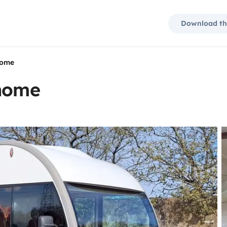
Download th
home
rhome