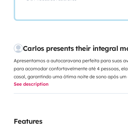
Carlos presents their integral 
Apresentamos a autocaravana perfeita para suas av
para acomodar confortavelmente até 4 pessoas, el
casal, garantindo uma ótima noite de sono após um 
See description
exploração.
Autocaravana foi cuidadosamente plane
máximo de conforto e praticidade. Possui uma cozi
permitindo que prepare deliciosas refeições durante
também uma área de estar espaçosa, perfeita para 
de convívio com seus companheiros de viagem.
Para 
Features
a noite, as camas de casal são extremamente acon