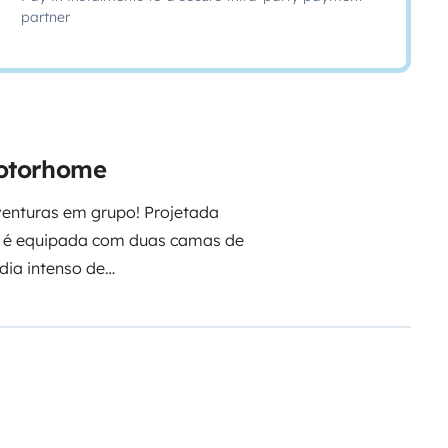
partner
motorhome
enturas em grupo! Projetada
a é equipada com duas camas de
dia intenso de
jada para proporcionar o
nha completamente equipada,
 a sua viagem. Além disso, há
relaxar e aproveitar momentos
garantir o seu conforto durante
chegantes, proporcionando uma