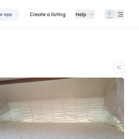
Create a listing
Help
e app