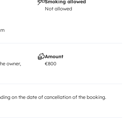
Smoking allowed
Not allowed
km
Amount
he owner,
€800
ing on the date of cancellation of the booking.