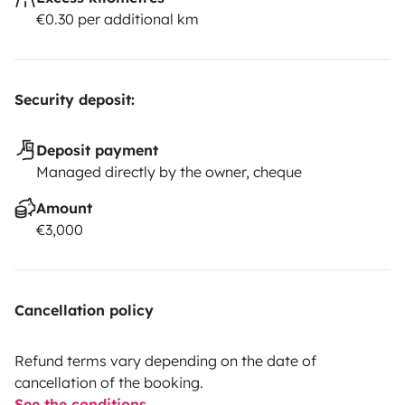
connecté à une source électrique)
De nombreux
€0.30 per additional km
rangements ont été prévus, pour stocker tous vos
effets personnels :
- Placards et tiroirs pour la cuisine et
le salon
- Placards dans l'espace nuit
- Placards dans la
Security deposit:
salle de bain
ð Véhicule désinfecté après chaque
location
◦
Deposit payment
Managed directly by the owner, cheque
Amount
€3,000
Cancellation policy
Refund terms vary depending on the date of
cancellation of the booking.
See the conditions