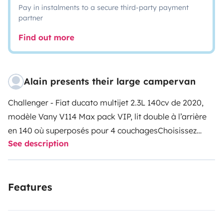
Pay in instalments to a secure third-party payment
partner
Find out more
Alain presents their large campervan
Challenger - Fiat ducato multijet 2.3L 140cv de 2020,
modèle Vany V114 Max pack VIP, lit double à l’arrière
en 140 où superposés pour 4 couchages
Choisissez
See description
votre confort !
Le Vany fait partie des fourgons
aménagés haut de gamme. Si tu choisis de voyager
avec notre « Challenger» tu bénéficies du confort d’un
Features
fourgon 4 places comprenant entre autres les
équipements suivants :
⁃ Vaste salon lumineux, large
lanterneau avant et cabine ouverte qui améliore