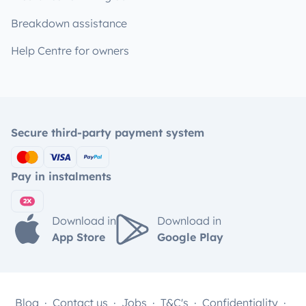
Breakdown assistance
Help Centre for owners
Secure third-party payment system
Pay in instalments
Download in
Download in
App Store
Google Play
Blog
Contact us
Jobs
T&C's
Confidentiality