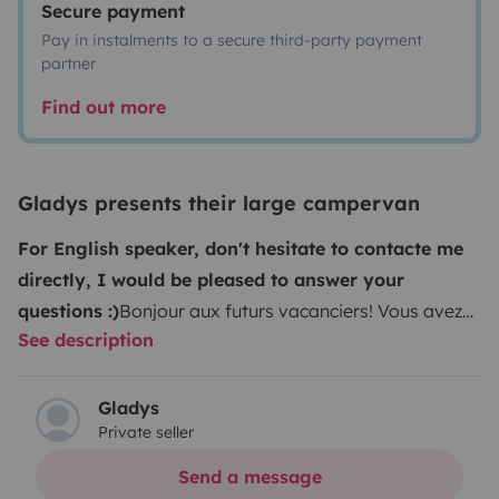
Secure payment
Pay in instalments to a secure third-party payment
partner
Find out more
Gladys presents their large campervan
For English speaker, don't hesitate to contacte me
directly, I would be pleased to answer your
questions :)
Bonjour aux futurs vacanciers! Vous avez
See description
envie de tentez l’expérience itinérante pour vos
prochaines vacances?! En famille avec 2 enfants ou
entre amis, séjournez à bord de notre fourgon
Gladys
Private seller
aménagé grand confort, spacieux et bien aménagé.
Vous allez découvrir les plaisirs de notre fourgon
Send a message
Randger entièrement neuf, avec la nouvelle cabine