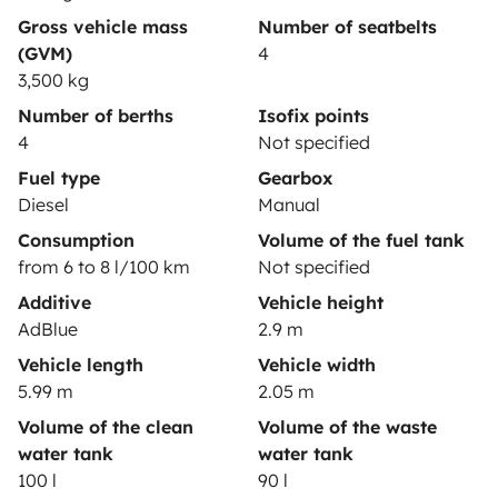
Gross vehicle mass
Number of seatbelts
(GVM)
4
3,500 kg
Secure third-party payment system
Number of berths
Isofix points
4
Not specified
Pay in instalments
Fuel type
Gearbox
Diesel
Manual
Consumption
Volume of the fuel tank
Download in
Download in
from 6 to 8 l/100 km
Not specified
App Store
Google Play
Additive
Vehicle height
AdBlue
2.9 m
Vehicle length
Vehicle width
Blog
Contact us
Jobs
T&C's
Confidentiality
5.99 m
2.05 m
Cookies
Volume of the clean
Volume of the waste
water tank
water tank
© 2026 Yescapa
100 l
90 l