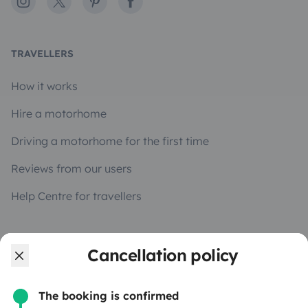
Instagram
X
Pinterest
Facebook
TRAVELLERS
How it works
Hire a motorhome
Driving a motorhome for the first time
Reviews from our users
Help Centre for travellers
OWNERS
Cancellation policy
Create a listing
The booking is confirmed