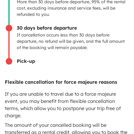
Rental Agreement
More than 30 days before departure, 95% of the rental
cost, excluding insurance and service fees, will be
Insurance for hiring out
refunded to you.
Breakdown assistance
30 days before departure
If cancellation occurs less than 30 days before
Help Centre for owners
departure, no refund will be given, and the full amount
of the booking will remain payable.
Pick-up
Secure third-party payment system
Flexible cancellation for force majeure reasons
Pay in instalments
If you are unable to travel due to a force majeure
event, you may benefit from flexible cancellation
terms, which allow you to postpone your trip free of
Download in
Download in
charge.
App Store
Google Play
The amount of your cancelled booking will be
transferred as a rental credit, allowing you to book the