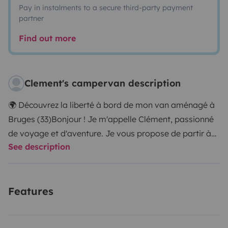
Pay in instalments to a secure third-party payment
partner
Find out more
Clement's campervan description
🌍 Découvrez la liberté à bord de mon van aménagé à
Bruges (33)
Bonjour ! Je m'appelle Clément, passionné
de voyage et d'aventure. Je vous propose de partir à
See description
l'aventure avec mon
Volkswagen Transporter T6 de
2016
, un van compact, pratique et entièrement
aménagé pour vivre l'expérience 'van life' en toute
Features
simplicité.
Basé à
Bruges
, tout près de
Bordeaux
, ce
van est le compagnon parfait pour explorer la
Nouvelle-Aquitaine
, le
bassin d’Arcachon
, les