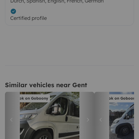
Dutch, Spanish, English, French, German
Certified profile
Similar vehicles near Gent
Book on Goboony
Book on Goboony