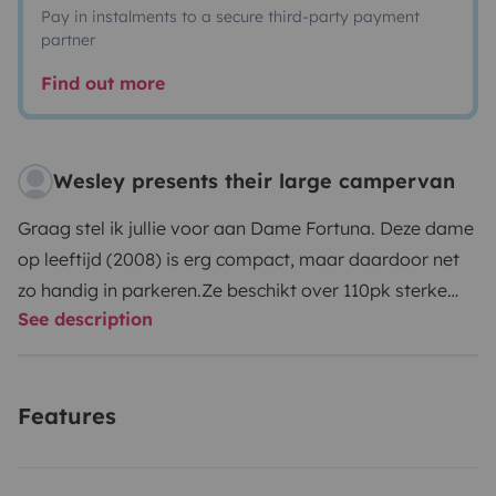
Pay in instalments to a secure third-party payment
partner
Find out more
Wesley presents their large campervan
Graag stel ik jullie voor aan Dame Fortuna. Deze dame
op leeftijd (2008) is erg compact, maar daardoor net
zo handig in parkeren.
Ze beschikt over 110pk sterke
See description
turbodieselmotor, die wanneer je haar met zorg
behandeld, erg zuinig in verbruik is. Op de snelweg
cruisen aan 100km/u dan blijft ze met gemak onder de
Features
8 liter verbruik. Perfect voor rustig cruisen.
Ze is
uitermate geschikt voor een koppel, eventueel met
klein kindje. Want de eettafel kan, indien nodig,