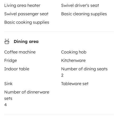
motorhome owners across the UK and Europe
Living area heater
Swivel driver's seat
together through a safe, trusted platform. Rent the
Swivel passenger seat
Basic cleaning supplies
motorhome of your dreams with insurance and
roadside assistance included. Connect, explore, and
Basic cooking supplies
make every journey unforgettable with Yescapa!
Dining area
3.53/5 on 314 customer reviews on Trusted Shops
Coffee machine
Cooking hob
Instagram
X
Pinterest
Facebook
Fridge
Kitchenware
Indoor table
Number of dining seats
2
TRAVELLERS
Sink
Tableware set
How it works
Number of dinnerware
sets
Hire a motorhome
4
Driving a motorhome for the first time