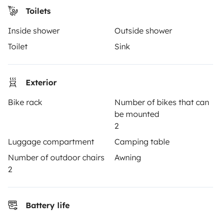
Reviews from our users
Toilets
Help Centre for travellers
Inside shower
Outside shower
Toilet
Sink
OWNERS
Exterior
Create a listing
Bike rack
Number of bikes that can
Rental Agreement
be mounted
2
Insurance for hiring out
Luggage compartment
Camping table
Breakdown assistance
Number of outdoor chairs
Awning
2
Help Centre for owners
Battery life