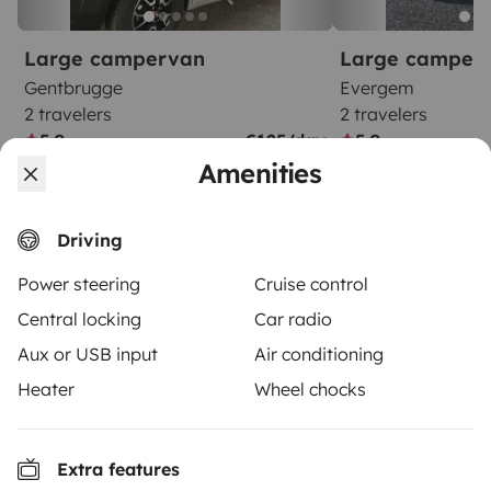
Large campervan
Large camper
Gentbrugge
Evergem
2 travelers
2 travelers
5.0
€125/day
5.0
Amenities
Driving
Power steering
Cruise control
From
Make booking request
Central locking
Car radio
€76
/day
Aux or USB input
Air conditioning
Heater
Wheel chocks
Extra features
Yescapa brings travellers and local campervan and