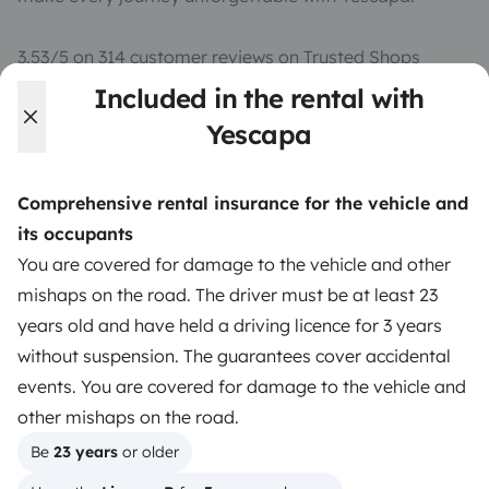
3.53/5 on 314 customer reviews on Trusted Shops
Included in the rental with
Instagram
X
Pinterest
Facebook
Yescapa
Comprehensive rental insurance for the vehicle and
TRAVELLERS
its occupants
How it works
You are covered for damage to the vehicle and other
mishaps on the road. The driver must be at least 23
Hire a motorhome
years old and have held a driving licence for 3 years
Driving a motorhome for the first time
without suspension. The guarantees cover accidental
events. You are covered for damage to the vehicle and
Reviews from our users
other mishaps on the road.
Help Centre for travellers
Be 
23 years
 or older