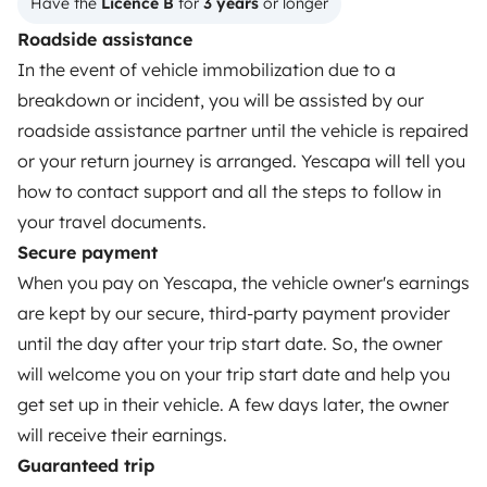
Have the 
Licence B
 for 
3 years
 or longer
OWNERS
Roadside assistance
In the event of vehicle immobilization due to a
Create a listing
breakdown or incident, you will be assisted by our
Rental Agreement
roadside assistance partner until the vehicle is repaired
or your return journey is arranged. Yescapa will tell you
Insurance for hiring out
how to contact support and all the steps to follow in
Breakdown assistance
your travel documents.
Secure payment
Help Centre for owners
When you pay on Yescapa, the vehicle owner's earnings
are kept by our secure, third-party payment provider
until the day after your trip start date. So, the owner
will welcome you on your trip start date and help you
Secure third-party payment system
get set up in their vehicle. A few days later, the owner
will receive their earnings.
Pay in instalments
Guaranteed trip