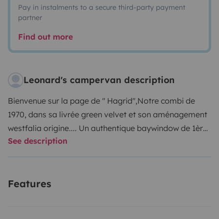
Pay in instalments to a secure third-party payment
partner
Find out more
Leonard's campervan description
Bienvenue sur la page de '' Hagrid'',
Notre combi de
1970, dans sa livrée green velvet et son aménagement
westfalia origine.... Un authentique baywindow de 1ère
See description
série, vous invite à parcourir la région à son bord, avec
tout un tas de propositions touristiques ou moins
touristiques que vous pourrez retrouver sur notre page
Features
fb Cruis'inn Combi sur laquelle nous vous partageons
nos roadtrips, la vie de nos combis...
Celui ci vous
accompagnera avec tout le nécessaire pour vivre la