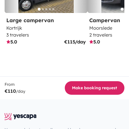
Large campervan
Campervan
Kortrijk
Moorslede
3 travelers
2 travelers
5.0
€115/day
5.0
From
Make booking request
€110
/day