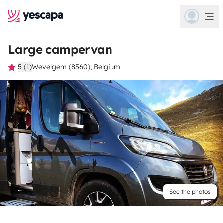
Large campervan
5 (1)
Wevelgem (8560), Belgium
See the photos