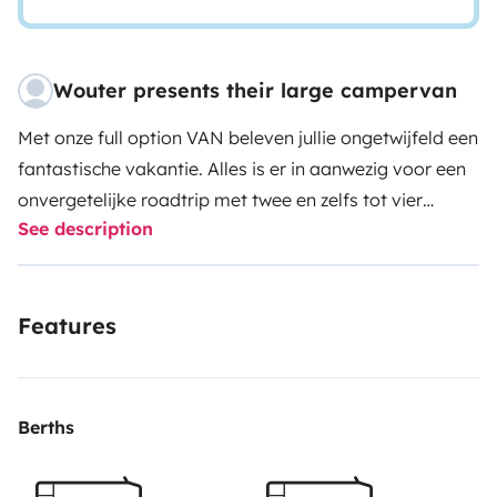
Wouter presents their large campervan
Met onze full option VAN beleven jullie ongetwijfeld een
fantastische vakantie. Alles is er in aanwezig voor een
onvergetelijke roadtrip met twee en zelfs tot vier
See description
avonturiers.
Onze compacte camper heeft vier
comfortabele zit- en slaapplaatsen (twee dubbele
stapelbedden waarvan bovenste uitneembaar). De
Features
eettafel hoeft nooit omgebouwd te worden - de vaste
bedden bevinden zich achteraan in de VAN. Beide
stoelen vooraan kunnen draaien zodat er gezellig
samen gegeten kan worden aan de eettafel.
Een
Berths
volledig uitgeruste keukenblok met een koelkast (80L),
kook-/afwascombinatie en afzuigkap maakt het