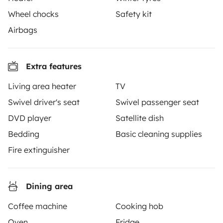
Wheel chocks
Safety kit
There are no similar vehicles to this listing.
Airbags
Extra features
From
Living area heater
TV
Make booking request
€120
/day
Swivel driver's seat
Swivel passenger seat
DVD player
Satellite dish
Bedding
Basic cleaning supplies
Fire extinguisher
Yescapa brings travellers and local campervan and
motorhome owners across the UK and Europe
together through a safe, trusted platform. Rent the
Dining area
motorhome of your dreams with insurance and
Coffee machine
Cooking hob
roadside assistance included. Connect, explore, and
make every journey unforgettable with Yescapa!
Oven
Fridge