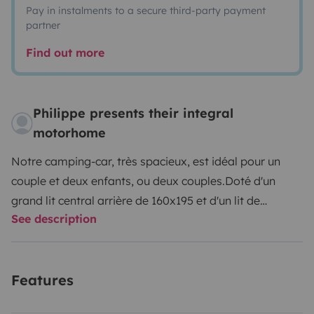
Pay in instalments to a secure third-party payment
partner
Find out more
Philippe presents their integral
motorhome
Notre camping-car, très spacieux, est idéal pour un
couple et deux enfants, ou deux couples.
Doté d'un
grand lit central arrière de 160x195 et d'un lit de
See description
pavillon de 140x190, il bénéficie également d'un WC et
d'un lavabo et d'une douche séparée. La parabole TV
cherchera automatiquement le satellite pour vos
Features
programmes TV favoris (TNT). La TV permet aussi de
lire vos DVD ou de visionner vos vidéos et photos de la