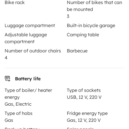
Bike rack
Number of bikes that can
OWNERS
be mounted
3
Create a listing
Luggage compartment
Built-in bicycle garage
Rental Agreement
Adjustable luggage
Camping table
compartment
Insurance for hiring out
Number of outdoor chairs
Barbecue
Breakdown assistance
4
Help Centre for owners
Battery life
Type of boiler/ heater
Type of sockets
energy
USB, 12 V, 220 V
Secure third-party payment system
Gas, Electric
Type of hobs
Fridge energy type
Gas
Gas, 12 V, 220 V
Pay in instalments