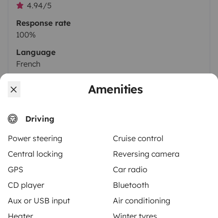
4.94/5
Response rate
100%
Language
French
Amenities
Certified profile
Driving
Power steering
Cruise control
Central locking
Reversing camera
GPS
Car radio
CD player
Bluetooth
Similar vehicles near La Teste-de-Buch
Aux or USB input
Air conditioning
Heater
Winter tyres