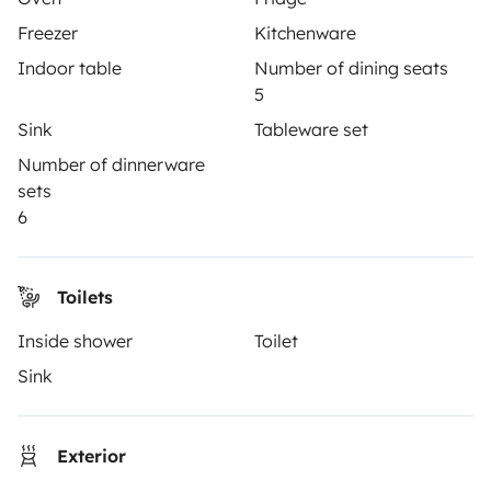
Freezer
Kitchenware
3.53/5 on 314 customer reviews on Trusted Shops
Indoor table
Number of dining seats
5
Instagram
X
Pinterest
Facebook
Sink
Tableware set
Number of dinnerware
sets
TRAVELLERS
6
How it works
Toilets
Hire a motorhome
Inside shower
Toilet
Driving a motorhome for the first time
Sink
Reviews from our users
Help Centre for travellers
Exterior