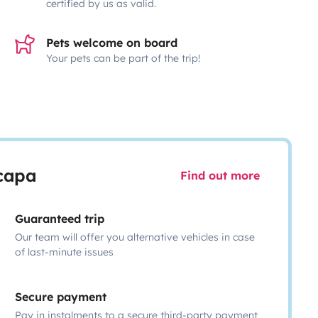
certified by us as valid.
Pets welcome on board
Your pets can be part of the trip!
scapa
Find out more
Guaranteed trip
Our team will offer you alternative vehicles in case
of last-minute issues
Secure payment
Pay in instalments to a secure third-party payment