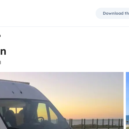
Download th
n
an
l