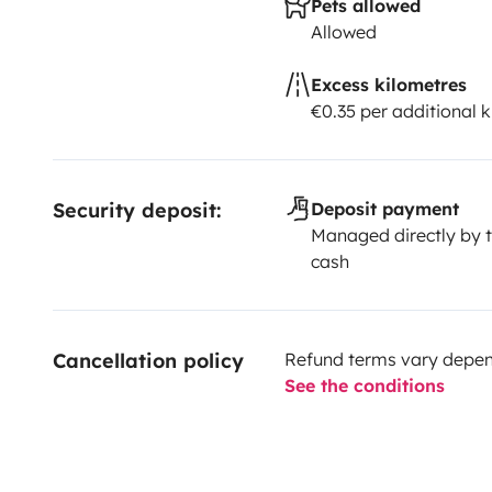
Pets allowed
Allowed
Excess kilometres
€0.35 per additional 
- Maquina de café (sobre pedido)
Security deposit:
Deposit payment
Managed directly by t
cash
Cancellation policy
Refund terms vary depend
See the conditions