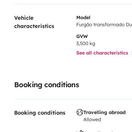
Vehicle 
Model
Furgão transformado Du
characteristics
GVW
3,500 kg
See all characteristics
O QUE ESTÁ INCLUIDO :
Booking conditions
Booking conditions
Travelling abroad
Allowed
- Microndas