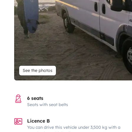
See the photos
6 seats
Seats with seat belts
Licence B
You can drive this vehicle under 3,500 kg with a