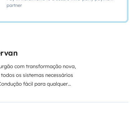
partner
ervan
urgão com transformação nova,
 todos os sistemas necessários
Condução fácil para qualquer
gar a corrente elétrica externa é
s, desta forma podem usar alguns
 de uso e do tempo)
Ideal tanto
seu sistema de aquecimento.
As
de 3 camas de casal.
A carrinha
mo líquido sanitário, papel