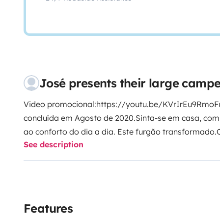
José presents their large camp
Video promocional:
https://youtu.be/KVrIrEu9Rmo
F
concluída em Agosto de 2020.
Sinta-se em casa, com
ao conforto do dia a dia. Este furgão transformado.
See description
condutor mesmo sem experiência.
A autonomia sem li
bastante boa graças a dois potentes painéis solare
equipamentos. (limitado dependendo das condições
para as suas férias de Verão ou Inverno, graças ao 
camas são bastante grandes e confortáveis, dispõe 
Features
vai equipada com todos os consumíveis incluídos, co