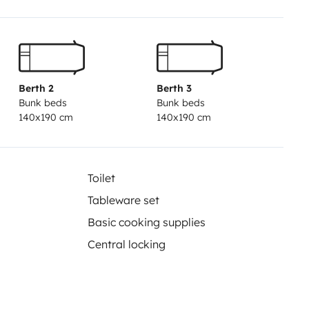
s camas vão com lençóis capa e
om mesa exterior com
 Baby Cock.
Possibilidade de
anchas de surf e de paddle e
iante disponibilidade e pedido
Berth 2
Berth 3
Bunk beds
Bunk beds
140x190 cm
140x190 cm
á ser realizado noutra cidade. (
taxa extra.).
ina do Intagram __vanaway__!
Toilet
Tableware set
Basic cooking supplies
Central locking