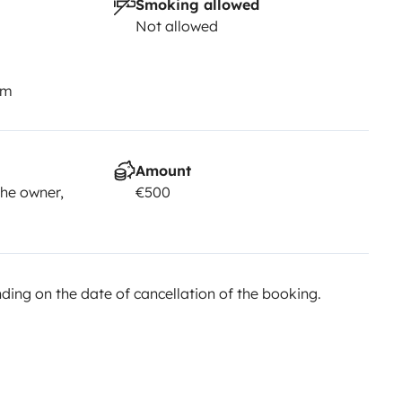
Smoking allowed
Not allowed
km
Amount
he owner,
€500
ing on the date of cancellation of the booking.