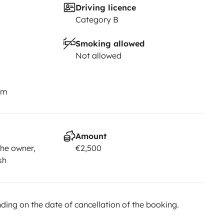
Driving licence
Category B
Smoking allowed
Not allowed
km
Amount
he owner,
€2,500
sh
ing on the date of cancellation of the booking.