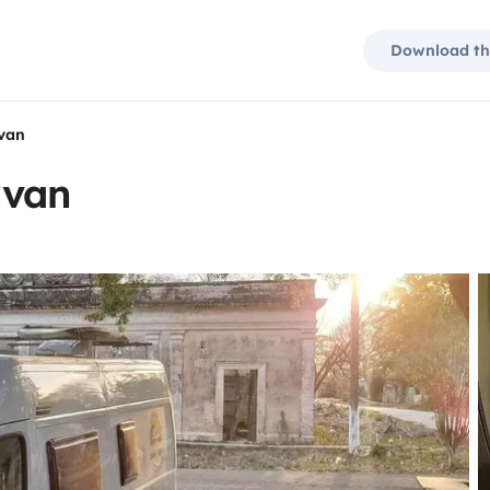
Download th
rvan
rvan