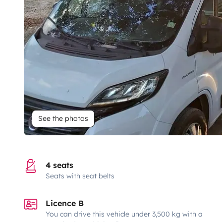
See the photos
4 seats
Seats with seat belts
Licence B
You can drive this vehicle under 3,500 kg with a