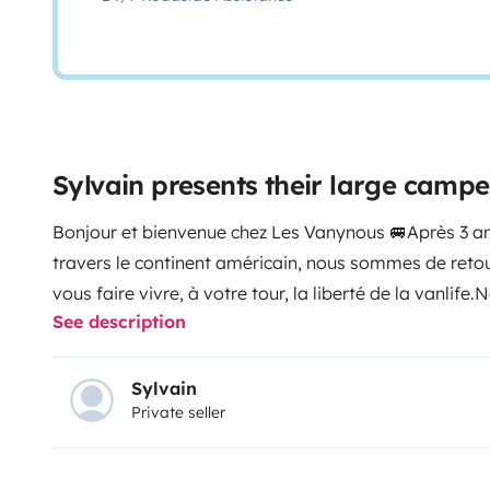
Sylvain presents their large camp
Bonjour et bienvenue chez Les Vanynous 🚐
Après 3 a
travers le continent américain, nous sommes de retou
vous faire vivre, à votre tour, la liberté de la vanlife.
N
See description
véhicule… C’est un petit cocon sur roues, prêt à vo
trip inoubliable.
✨ 🚐 Le van
Fiat Ducato 2019, facile à
(explications complètes au départ).
➡️ Idéal pour 2 à
Sylvain
Private seller
grise.
Boîte 6 vitesses.
Véhicule maniable et confortabl
lits transversaux superposés (4 couchages réels).
Nom
soute à bagages.
➡️ Parfait pour des nuits reposante