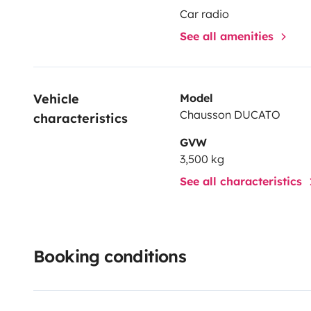
même état.
💬 Une envie d’évasion ?
Que ce soit pour 
Car radio
van nous a emmenés jusqu’au bout du monde… aujourd’
See all amenities
emmener vivre votre propre aventure.
N’hésitez pas 
ravis d’échanger avec vous 😊
Vehicle 
Model
Chausson DUCATO
characteristics
GVW
3,500 kg
See all characteristics
Booking conditions