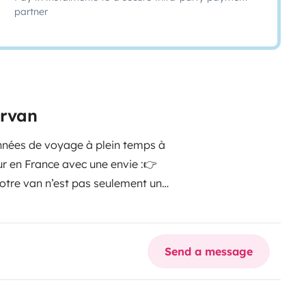
partner
ervan
nnées de voyage à plein temps à
r en France avec une envie :
👉
otre van n’est pas seulement un
us emmener en week-end ou en road
 conduire et à prendre en main
 4 personnes.
4 places carte
Send a message
e.
Coin nuit – Confort garanti.
2
breux rangements.
Grande
s après vos journées