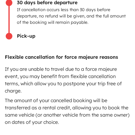
30 days before departure
If cancellation occurs less than 30 days before
Help Centre for owners
departure, no refund will be given, and the full amount
of the booking will remain payable.
Pick-up
Secure third-party payment system
Flexible cancellation for force majeure reasons
Pay in instalments
If you are unable to travel due to a force majeure
event, you may benefit from flexible cancellation
terms, which allow you to postpone your trip free of
Download in
Download in
charge.
App Store
Google Play
The amount of your cancelled booking will be
transferred as a rental credit, allowing you to book the
same vehicle (or another vehicle from the same owner)
on dates of your choice.
Blog
Contact us
Jobs
T&C's
Confidentiality
Cookies