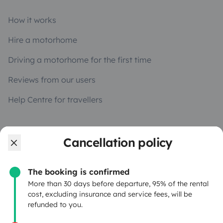
How it works
Hire a motorhome
Driving a motorhome for the first time
Reviews from our users
Help Centre for travellers
OWNERS
Cancellation policy
Create a listing
The booking is confirmed
Rental Agreement
More than 30 days before departure, 95% of the rental
cost, excluding insurance and service fees, will be
Insurance for hiring out
refunded to you.
Breakdown assistance