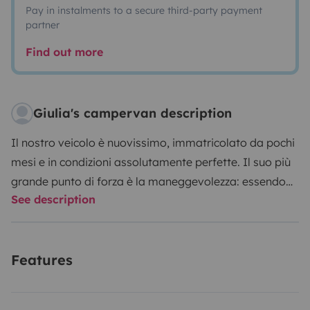
Pay in instalments to a secure third-party payment
partner
Find out more
Giulia's campervan description
Il nostro veicolo è nuovissimo, immatricolato da pochi
mesi e in condizioni assolutamente perfette. Il suo più
grande punto di forza è la maneggevolezza: essendo
See description
lungo solo 5,40 metri (poco più di un SUV), si guida con
la stessa facilità di una macchina. Questo vi
permetterà di muovervi agilmente su strade
Features
panoramiche, esplorare piccoli borghi e parcheggiare
in città senza il minimo stress (infatti rientra nei
normali parcheggi delle auto!). Inoltre, lo schermo