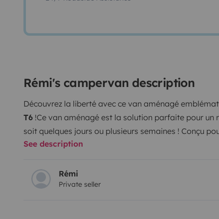
Rémi's campervan description
Découvrez la liberté avec ce van aménagé emblématiq
T6
!
Ce van aménagé est la solution parfaite pour un r
soit quelques jours ou plusieurs semaines ! Conçu p
See description
praticité et de bien-être, il est idéal pour explorer la
rythme.
Ce van dispose de tous les équipements néce
inoubliable :
-
Batterie
auxiliaire 100Ah, panneau sola
Rémi
Private seller
pour 2 personnes)
- Réservoir d’
Eau
de 50L (≈
3-4 jo
personnes)
- Matelas ferme tout confort de 115cm x
pour cuisiner dehors ou dedans selon les envies (ou 