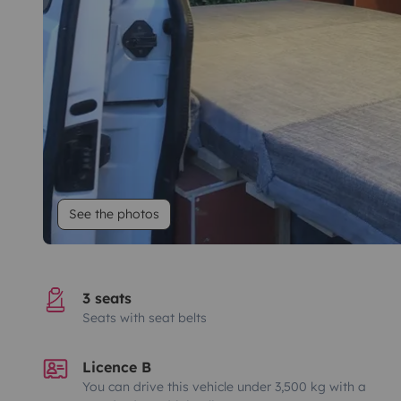
See the photos
3 seats
Seats with seat belts
Licence B
You can drive this vehicle under 3,500 kg with a