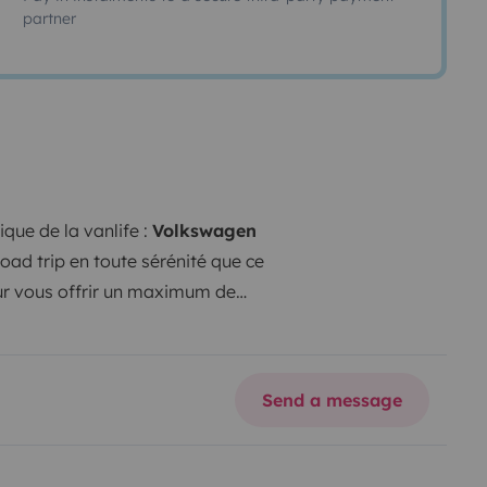
partner
ue de la vanlife :
Volkswagen
oad trip en toute sérénité que ce
our vous offrir un maximum de
 France et l’Europe à votre
ssaires pour une expérience
ire 190W (≈
6 jours d'autonomie
Send a message
urs d'autonomie
pour 2
 200cm
-
Réchaud à gaz amovible
la météo)
- Nombreux espaces de