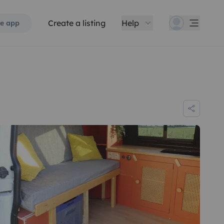
Create a listing
Help
e app