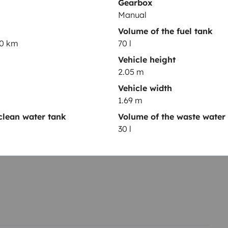
Gearbox
Manual
Volume of the fuel tank
00 km
70 l
Vehicle height
2.05 m
Year of registration
ter T6 -
2019
Vehicle width
1.69 m
clean water tank
Volume of the waste water
Height
30 l
2.05 m