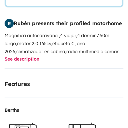
Rubén presents their profiled motorhome
R
Magnifica autocaravana ,4 viajar,4 dormir,7.50m
largo,motor 2.0 165cv,etiqueta C, año
2026,climatizador en cabina,radio multimedia,camara
See description
maracha atras, Smart TV . Baño con ducha
independiente ,cama electrica 135x200,camas gemelas
80x190 . Frigorífico grande con congelador,calefacción,
Features
agua caliente garaje XXL,luz exterior, placa solar
200w,bateria litio. Con todo el equipamiento
necesario;menaje cocina,ropa de cama, accesorios
camping,mesas y sillas exterior, bombonas de gas,
Berths
quimico de wc , Vehículo nuevo y con todos sus
elementos funcionando.