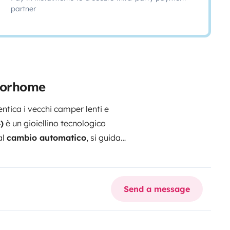
partner
otorhome
ntica i vecchi camper lenti e
)
è un gioiellino tecnologico
al
cambio automatico
, si guida
 resto ci pensa lui!
Perché lo
a condizionata
per stare freschi
e.
Anima Social & Tech:
Vuoi
Send a message
a bordo! E per sentirti un vero
attare con gli altri
uori le sedie e via con un aperitivo