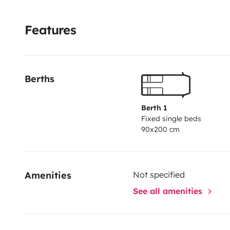
al tramonto!
Cosa devi portare? Solo i vestiti!
Il van
equipaggiato con tutto quello che serve per cucinare
Features
stress. È in condizioni impeccabili, profuma ancora d
tua base preferita per ogni avventura.
Non restare a 
prenota ora!
Berths
Berth 1
Fixed single beds
90x200 cm
Amenities
Not specified
See all amenities