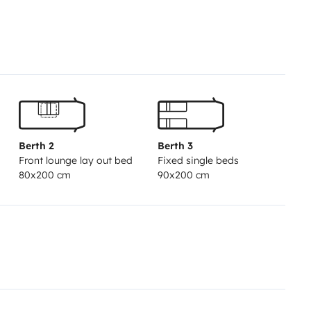
 è
full optional
e completamente
 e vivere la tua vacanza senza
i nuovo ed è pronto a diventare la
guardare le foto degli altri:
Berth 2
Berth 3
Front lounge lay out bed
Fixed single beds
80x200 cm
90x200 cm