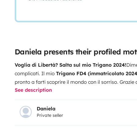
Daniela presents their profiled m
Voglia di Libertà? Salta sul mio Trigano 2024!
Dime
complicati. Il mio
Trigano FD4 (immatricolato 2024
pronto a farti scoprire il mondo con il sorriso. Grazie 
See description
che è un piacere: tu pensa solo al panorama, a tutto il
adorerai:
Comfort da urlo:
Interni nuovi di zecca,
ari
anche sotto il sole e un
bagno con doccia
tutto per t
Daniela
Private seller
immortalare le tue scalate o i tramonti? C’è la
GoPro
'pro' della strada, hai anche il
baracchino (CB)
per ch
viaggiatori.
Relax all'aperto:
Apri il
tendalino
, tira f