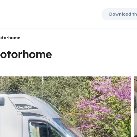
Download th
motorhome
 motorhome