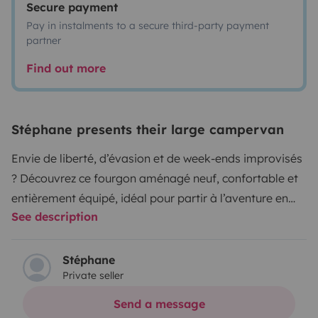
Secure payment
Pay in instalments to a secure third-party payment
partner
Find out more
Stéphane presents their large campervan
Envie de liberté, d’évasion et de week-ends improvisés
? Découvrez ce fourgon aménagé neuf, confortable et
entièrement équipé, idéal pour partir à l’aventure en
See description
toute autonomie.
Le véhicule
Il s’agit d’un Giottivan 60
B sur porteur Citroën Jumper 2.2L BlueHDI 140 ch, mis
en circulation en mars 2026. Visite virtuelle sur
Stéphane
Private seller
https://www.giottiline.com/utenti/giottiline_com/virtual
ses dimensions (5,99 m de long et 2,65 m de haut), il se
Send a message
conduit très facilement et est équipé pour rendre la