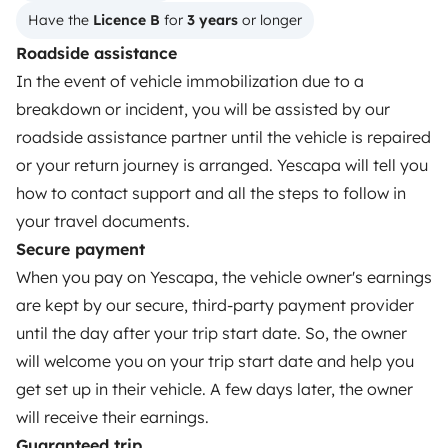
Have the 
Licence B
 for 
3 years
 or longer
OWNERS
Roadside assistance
In the event of vehicle immobilization due to a
Create a listing
breakdown or incident, you will be assisted by our
Rental Agreement
roadside assistance partner until the vehicle is repaired
or your return journey is arranged. Yescapa will tell you
Insurance for hiring out
how to contact support and all the steps to follow in
Breakdown assistance
your travel documents.
Secure payment
Help Centre for owners
When you pay on Yescapa, the vehicle owner's earnings
are kept by our secure, third-party payment provider
until the day after your trip start date. So, the owner
will welcome you on your trip start date and help you
Secure third-party payment system
get set up in their vehicle. A few days later, the owner
will receive their earnings.
Pay in instalments
Guaranteed trip