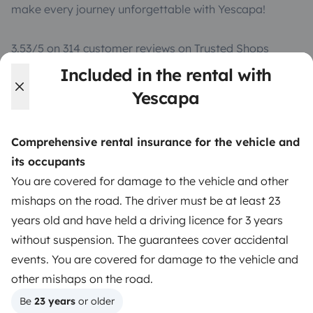
make every journey unforgettable with Yescapa!
3.53/5 on 314 customer reviews on Trusted Shops
Included in the rental with
Instagram
X
Pinterest
Facebook
Yescapa
Comprehensive rental insurance for the vehicle and
TRAVELLERS
its occupants
How it works
You are covered for damage to the vehicle and other
mishaps on the road. The driver must be at least 23
Hire a motorhome
years old and have held a driving licence for 3 years
Driving a motorhome for the first time
without suspension. The guarantees cover accidental
events. You are covered for damage to the vehicle and
Reviews from our users
other mishaps on the road.
Help Centre for travellers
Be 
23 years
 or older