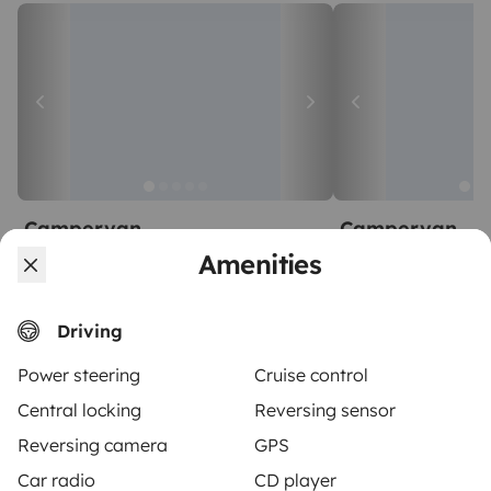
Campervan
Campervan
Lanester
Lorient
Amenities
2 travelers
2 travelers
Starting at
5.0
€61
5.0
Driving
Power steering
Cruise control
Central locking
Reversing sensor
Reversing camera
GPS
From
Car radio
CD player
Make booking request