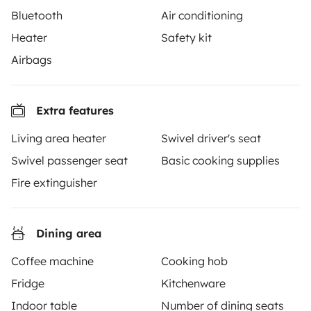
€90
/day
Bluetooth
Air conditioning
Heater
Safety kit
Airbags
Yescapa brings travellers and local campervan and
Extra features
motorhome owners across the UK and Europe
together through a safe, trusted platform. Rent the
Living area heater
Swivel driver's seat
motorhome of your dreams with insurance and
Swivel passenger seat
Basic cooking supplies
roadside assistance included. Connect, explore, and
make every journey unforgettable with Yescapa!
Fire extinguisher
3.53/5 on 314 customer reviews on Trusted Shops
Dining area
Coffee machine
Cooking hob
Instagram
X
Pinterest
Facebook
Fridge
Kitchenware
Indoor table
Number of dining seats