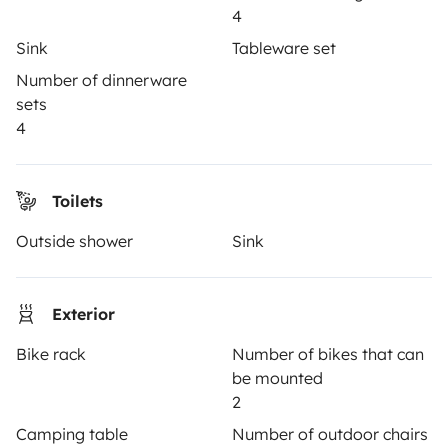
TRAVELLERS
4
Sink
Tableware set
How it works
Number of dinnerware
Hire a motorhome
sets
4
Driving a motorhome for the first time
Reviews from our users
Toilets
Help Centre for travellers
Outside shower
Sink
OWNERS
Exterior
Create a listing
Bike rack
Number of bikes that can
be mounted
Rental Agreement
2
Insurance for hiring out
Camping table
Number of outdoor chairs