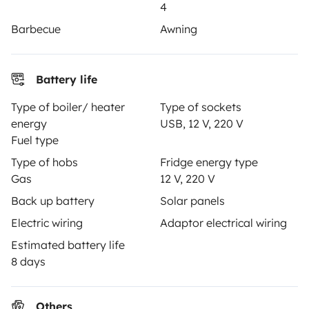
4
Breakdown assistance
Barbecue
Awning
Help Centre for owners
Battery life
Type of boiler/ heater
Type of sockets
Secure third-party payment system
energy
USB, 12 V, 220 V
Fuel type
Type of hobs
Fridge energy type
Pay in instalments
Gas
12 V, 220 V
Back up battery
Solar panels
Download in
Download in
Electric wiring
Adaptor electrical wiring
App Store
Google Play
Estimated battery life
8 days
Blog
Contact us
Jobs
T&C's
Confidentiality
Others