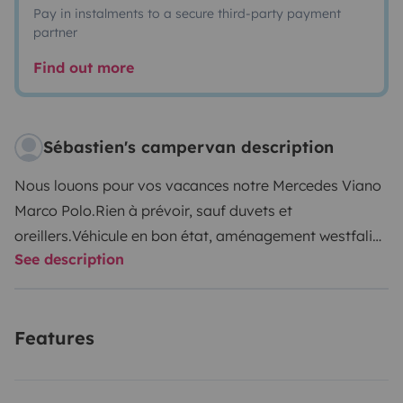
Pay in instalments to a secure third-party payment
partner
Find out more
Sébastien's campervan description
Nous louons pour vos vacances notre Mercedes Viano
Marco Polo.
Rien à prévoir, sauf duvets et
oreillers.
Véhicule en bon état, aménagement westfalia
See description
d'origine de qualité.
Le Marco Polo est idéal pour 4
personnes. C'est un véhicule fiable, facile d'utilisation,
taillé pour le camping sauvage.
Confortable, il se
Features
conduit comme une berline. Les kilomètres passent
sans même s'en rendre compte.
Il passe sous les barres
de parking moins de 2 mètres permettant de jolis