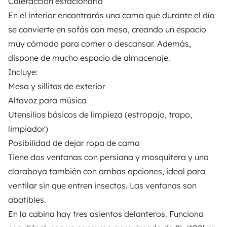
Calefacción estacionaria
Create a listing
En el interior encontrarás una cama que durante el día
Rental Agreement
se convierte en sofás con mesa, creando un espacio
Insurance for hiring out
muy cómodo para comer o descansar. Además,
dispone de mucho espacio de almacenaje.
Breakdown assistance
Incluye:
Help Centre for owners
Mesa y sillitas de exterior
Altavoz para música
Utensilios básicos de limpieza (estropajo, trapo,
limpiador)
Posibilidad de dejar ropa de cama
Secure third-party payment system
Tiene dos ventanas con persiana y mosquitera y una
claraboya también con ambas opciones, ideal para
Pay in instalments
ventilar sin que entren insectos. Las ventanas son
abatibles.
Download in
Download in
En la cabina hay tres asientos delanteros. Funciona
App Store
Google Play