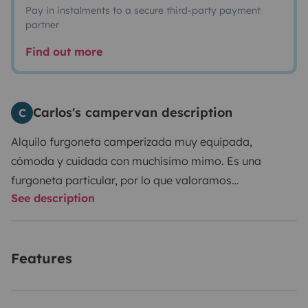
Pay in instalments to a secure third-party payment
partner
Find out more
Carlos's campervan description
C
Alquilo furgoneta camperizada muy equipada,
cómoda y cuidada con muchísimo mimo. Es una
furgoneta particular, por lo que valoramos
See description
especialmente que las personas que la alquilen la
traten como si fuera suya.
Está perfectamente
preparada para viajar con total autonomía:
Cocina con
Features
dos fuegos de butano
Fregadero con grifo
Ducha
exterior con grifo extraíble en la parte
delantera
Segundo grifo en la parte trasera
Depósitos: