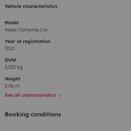
de alquiler:
Mínimo 5 días (se valoran excepciones)
Una
Vehicle characteristics
furgoneta perfecta para escapadas largas, rutas
tranquilas y viajes con total libertad. Si te interesa,
Model
escríbeme y hablamos sin compromiso.
Alpes Camping-Car
Year of registration
2013
GVW
3,325 kg
Height
2.06 m
See all characteristics
Booking conditions