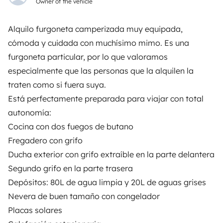
Owner of the vehicle
Instagram
X
Pinterest
Facebook
Alquilo furgoneta camperizada muy equipada,
cómoda y cuidada con muchísimo mimo. Es una
furgoneta particular, por lo que valoramos
TRAVELLERS
especialmente que las personas que la alquilen la
How it works
traten como si fuera suya.
Está perfectamente preparada para viajar con total
Hire a motorhome
autonomía:
Driving a motorhome for the first time
Cocina con dos fuegos de butano
Fregadero con grifo
Reviews from our users
Ducha exterior con grifo extraíble en la parte delantera
Help Centre for travellers
Segundo grifo en la parte trasera
Depósitos: 80L de agua limpia y 20L de aguas grises
Nevera de buen tamaño con congelador
OWNERS
Placas solares