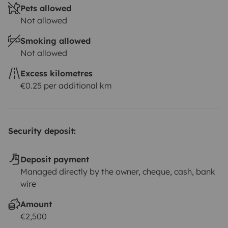
Pets allowed
découvrir de magnifiques coins (Pyrénées, Lot,
Not allowed
Aveyron ...).
Vous pouvez nous contacter pour toute
Smoking allowed
demande, nous nous ferons un plaisir de vous aider à
Not allowed
concocter vos meilleures vacances !
Excess kilometres
€0.25 per additional km
Security deposit:
Deposit payment
Managed directly by the owner, cheque, cash, bank
wire
Amount
€2,500