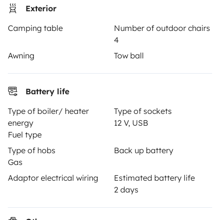
Rental Agreement
Exterior
Insurance for hiring out
Camping table
Number of outdoor chairs
4
Breakdown assistance
Awning
Tow ball
Help Centre for owners
Battery life
Type of boiler/ heater
Type of sockets
Secure third-party payment system
energy
12 V, USB
Fuel type
Type of hobs
Back up battery
Pay in instalments
Gas
Adaptor electrical wiring
Estimated battery life
Download in
Download in
2 days
App Store
Google Play