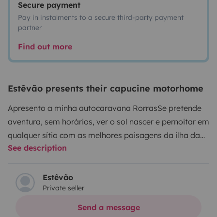
Secure payment
Pay in instalments to a secure third-party payment
partner
Find out more
Estêvão presents their capucine motorhome
Apresento a minha autocaravana Rorras
Se pretende
aventura, sem horários, ver o sol nascer e pernoitar em
qualquer sítio com as melhores paisagens da ilha da
See description
madeira, experimente a nossa autocaravana, ideal
para ferias e fins-de-semana com família e
amigos.
Torna-se realidade o sonho, após ferias em
Estêvão
Private seller
varias ilhas de Espanha, de ter uma autocaravana, de
forma a proporcionar dormidas junto da natureza e as
Send a message
mais belas paisagens.
Autocaravana é uma Fiat