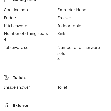
How it works
Cooking hob
Extractor Hood
Hire a motorhome
Fridge
Freezer
Kitchenware
Indoor table
Driving a motorhome for the first time
Number of dining seats
Sink
Reviews from our users
4
Help Centre for travellers
Tableware set
Number of dinnerware
sets
4
OWNERS
Toilets
Create a listing
Inside shower
Toilet
Rental Agreement
Insurance for hiring out
Exterior
Breakdown assistance