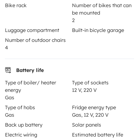
Bike rack
Number of bikes that can
Help Centre for owners
be mounted
2
Luggage compartment
Built-in bicycle garage
Number of outdoor chairs
Secure third-party payment system
4
Pay in instalments
Battery life
Type of boiler/ heater
Type of sockets
Download in
Download in
energy
12 V, 220 V
App Store
Google Play
Gas
Type of hobs
Fridge energy type
Gas
Gas, 12 V, 220 V
Blog
Contact us
Jobs
T&C's
Confidentiality
Back up battery
Solar panels
Cookies
Electric wiring
Estimated battery life