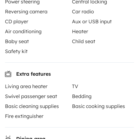
Power steering
Central locking
Reversing camera
Car radio
CD player
Aux or USB input
Air conditioning
Heater
Yescapa brings travellers and local campervan and
Baby seat
Child seat
motorhome owners across the UK and Europe
together through a safe, trusted platform. Rent the
Safety kit
motorhome of your dreams with insurance and
roadside assistance included. Connect, explore, and
make every journey unforgettable with Yescapa!
Extra features
Living area heater
TV
3.53/5 on 314 customer reviews on Trusted Shops
Swivel passenger seat
Bedding
Basic cleaning supplies
Basic cooking supplies
Instagram
X
Pinterest
Facebook
Fire extinguisher
TRAVELLERS
Dining area