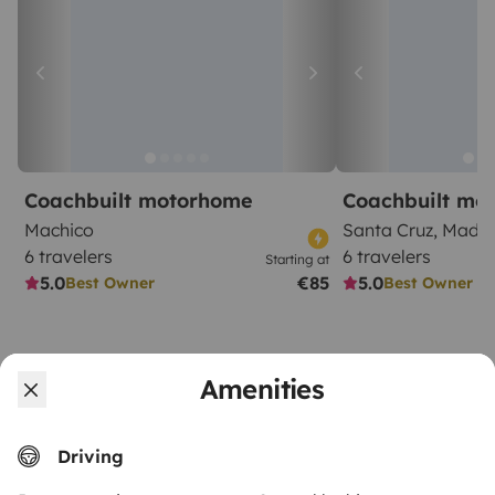
Coachbuilt motorhome
Coachbuilt mo
Machico
Santa Cruz, Madei
6 travelers
6 travelers
Starting at
5.0
€85
5.0
Best Owner
Best Owner
Amenities
From
Driving
Book
€100
/day